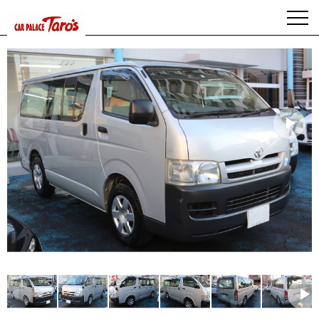
HOME
>
在庫一覧
> レジアスエースDX ロング 1.25t積 ワンオーナー ナビTV ETC