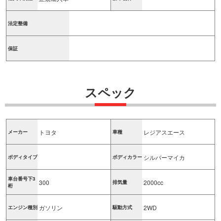
法定整備
保証
スペック
トヨタ
レジアスエース
メーカー
車種
シルバーマイカ
ボディタイプ
ボディカラー
車台番号下3
300
2000cc
排気量
桁
ガソリン
2WD
エンジン種別
駆動方式