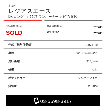
トヨタ
レジアスエース
DX ロング 1.25t積 ワンオーナー ナビTV ETC
支払総額
(税込)
---
車両価格
(税込)
万円
SOLD
---
諸費用
(税込)
万円
年式（初年度登録）
2007/H19
車検
2022(R04)年02月
走行距離
12.2万km
修復
なし
ボディカラー
シルバーマイカ
排気量
2000cc
03-5698-3917