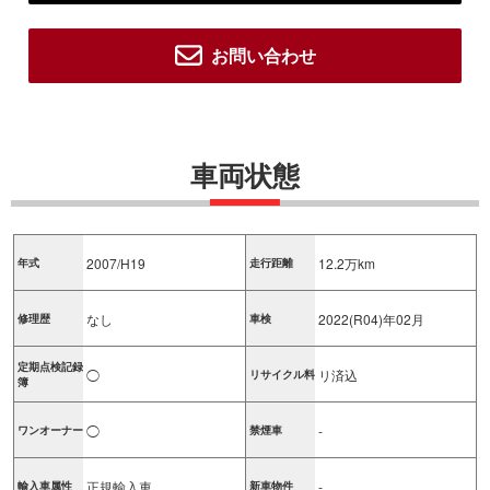
お問い合わせ
車両状態
2007/H19
12.2万km
年式
走行距離
なし
2022(R04)年02月
修理歴
車検
定期点検記録
◯
リ済込
リサイクル料
簿
◯
-
ワンオーナー
禁煙車
正規輸入車
-
輸入車属性
新車物件