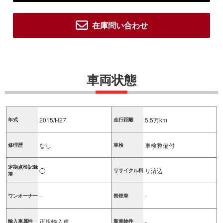
在庫問い合わせ
車両状態
2015/H27
5.5万km
年式
走行距離
なし
車検整備付
修理歴
車検
定期点検記録
◯
リ済込
リサイクル料
簿
-
-
ワンオーナー
禁煙車
正規輸入車
-
輸入車属性
新車物件