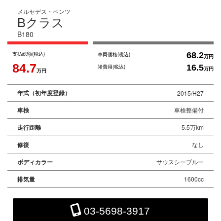
メルセデス・ベンツ
Bクラス
B180
支払総額
(税込)
68.2
車両価格
(税込)
万円
84.7
16.5
諸費用
(税込)
万円
万円
年式（初年度登録）
2015/H27
車検
車検整備付
走行距離
5.5万km
修復
なし
ボディカラー
サウスシーブルー
排気量
1600cc
03-5698-3917