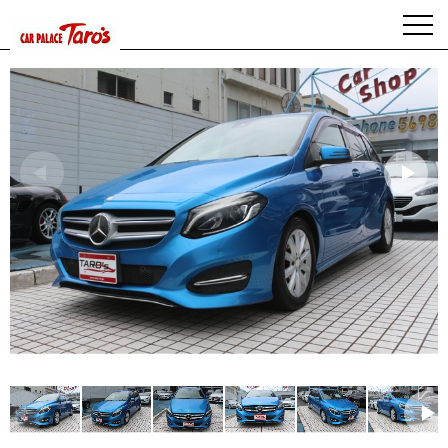
HOME
>
在庫一覧
> メルセデス・ベンツB180