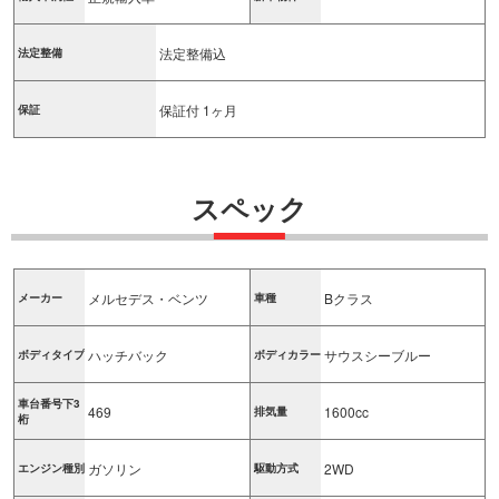
法定整備込
法定整備
保証付 1ヶ月
保証
スペック
メルセデス・ベンツ
Bクラス
メーカー
車種
ハッチバック
サウスシーブルー
ボディタイプ
ボディカラー
車台番号下3
469
1600cc
排気量
桁
ガソリン
2WD
エンジン種別
駆動方式